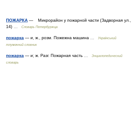
ПОЖАРКА
— Микрорайон у пожарной части (Задворная ул.,
14) …
Словарь Петербуржца
пожарка
— и, ж., розм. Пожежна машина …
Український
тлумачний словник
пожарка
— и; ж. Разг. Пожарная часть …
Энциклопедический
словарь