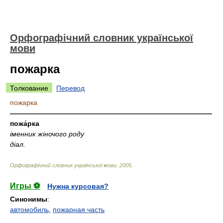
Орфографічний словник української
мови
пожарка
Толкование
Перевод
пожарка
—————————————————————————————
пожа́рка
іменник жіночого роду
діал.
Орфографічний словник української мови
.
2005
.
Игры ⚽
Нужна курсовая?
Синонимы
:
автомобиль
,
пожарная часть